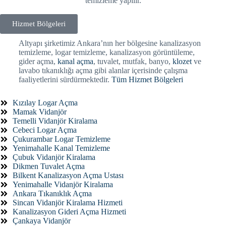
temizleme yapılır.
Hizmet Bölgeleri
Altyapı şirketimiz Ankara’nın her bölgesine kanalizasyon
temizleme, logar temizleme, kanalizasyon görüntüleme,
gider açma,
kanal açma
, tuvalet, mutfak, banyo,
klozet
ve
lavabo tıkanıklığı açma gibi alanlar içerisinde çalışma
faaliyetlerini sürdürmektedir.
Tüm Hizmet Bölgeleri
Kızılay Logar Açma
Mamak Vidanjör
Temelli Vidanjör Kiralama
Cebeci Logar Açma
Çukurambar Logar Temizleme
Yenimahalle Kanal Temizleme
Çubuk Vidanjör Kiralama
Dikmen Tuvalet Açma
Bilkent Kanalizasyon Açma Ustası
Yenimahalle Vidanjör Kiralama
Ankara Tıkanıklık Açma
Sincan Vidanjör Kiralama Hizmeti
Kanalizasyon Gideri Açma Hizmeti
Çankaya Vidanjör