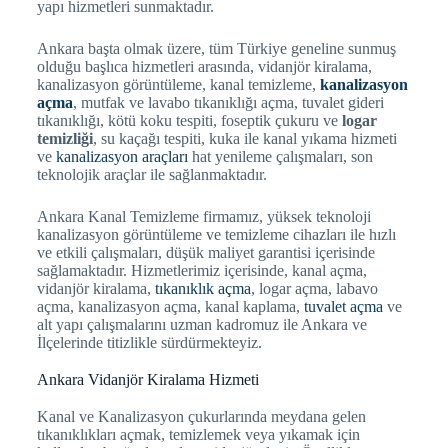
yapı hizmetleri sunmaktadır.
Ankara başta olmak üzere, tüm Türkiye geneline sunmuş
olduğu başlıca hizmetleri arasında, vidanjör kiralama,
kanalizasyon görüntüleme, kanal temizleme,
kanalizasyon
açma
, mutfak ve lavabo tıkanıklığı açma, tuvalet gideri
tıkanıklığı, kötü koku tespiti, foseptik çukuru ve
logar
temizliği
, su kaçağı tespiti, kuka ile kanal yıkama hizmeti
ve
kanalizasyon araçları
hat yenileme çalışmaları, son
teknolojik araçlar ile sağlanmaktadır.
Ankara Kanal Temizleme firmamız, yüksek teknoloji
kanalizasyon görüntüleme ve temizleme cihazları ile hızlı
ve etkili çalışmaları, düşük maliyet garantisi içerisinde
sağlamaktadır. Hizmetlerimiz içerisinde, kanal açma,
vidanjör kiralama,
tıkanıklık açma
, logar açma, labavo
açma, kanalizasyon açma, kanal kaplama,
tuvalet açma
ve
alt yapı çalışmalarını uzman kadromuz ile Ankara ve
İlçelerinde titizlikle sürdürmekteyiz.
Ankara Vidanjör Kiralama Hizmeti
Kanal ve Kanalizasyon çukurlarında meydana gelen
tıkanıklıkları açmak, temizlemek veya yıkamak için